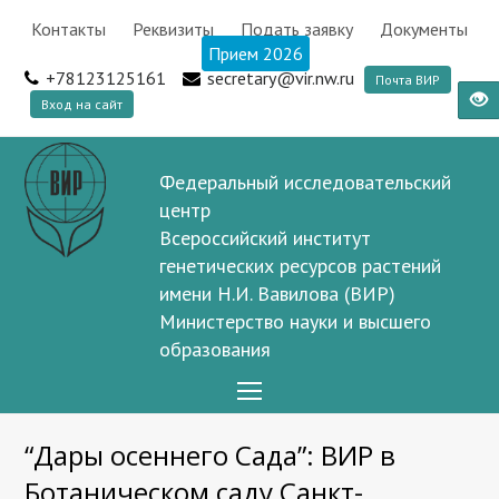
Контакты
Реквизиты
Подать заявку
Документы
Прием 2026
+78123125161
secretary@vir.nw.ru
Почта ВИР
Вход на сайт
Федеральный исследовательский
центр
Всероссийский институт
генетических ресурсов растений
имени Н.И. Вавилова (ВИР)
Министерство науки и высшего
образования
Open
Mobile
“Дары осеннего Сада”: ВИР в
Menu
Ботаническом саду Санкт-