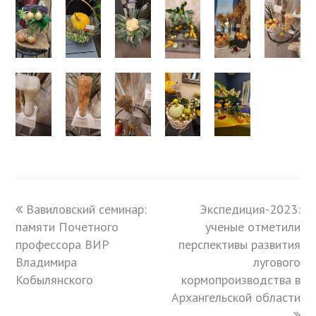
previous
Вавиловский семинар:
Экспедиция-2023:
next
памяти Почетного
post:
post:
ученые отметили
профессора ВИР
перспективы развития
Владимира
лугового
Кобылянского
кормопроизводства в
Архангельской области