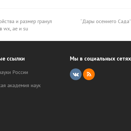
ойства и размер гранул
“Дары осеннего Сада”
next
 wx, ае и su
post:
ые ссылки
Мы в социальных сетях
ауки России
V
R
кая академия наук
K
S
S