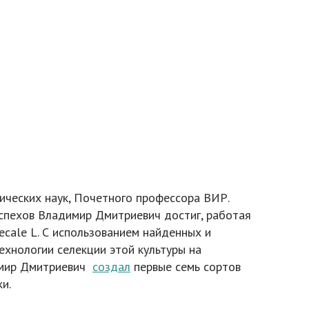
гических наук, Почетного профессора ВИР.
успехов Владимир Дмитриевич достиг, работая
ecale L. С использованием найденных и
хнологии селекции этой культуры на
димир Дмитриевич
создал
первые семь сортов
и.