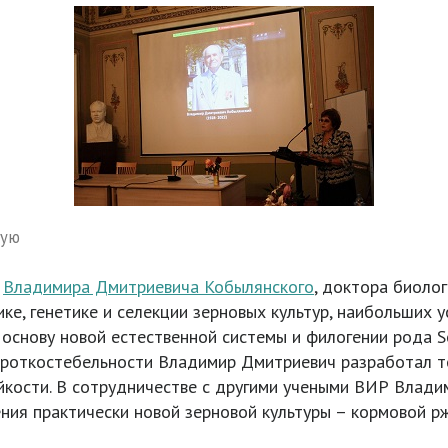
ную
я
Владимира Дмитриевича Кобылянского
, доктора биоло
ке, генетике и селекции зерновых культур, наибольших 
в основу новой естественной системы и филогении рода S
роткостебельности Владимир Дмитриевич разработал те
ойкости. В сотрудничестве с другими учеными ВИР Вла
ния практически новой зерновой культуры – кормовой рж