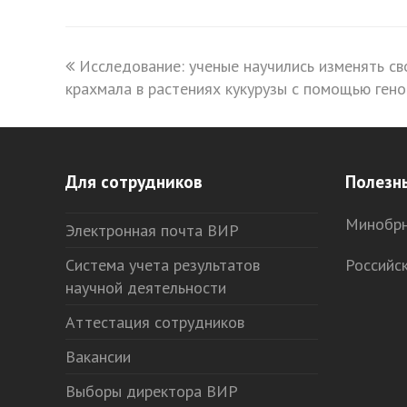
previous
Исследование: ученые научились изменять св
крахмала в растениях кукурузы с помощью генов
post:
Для сотрудников
Полезн
Минобрн
Электронная почта ВИР
Система учета результатов
Российс
научной деятельности
Аттестация сотрудников
Вакансии
Выборы директора ВИР