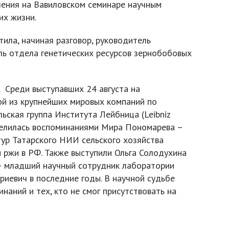
пления на Вавиловском семинаре научным
их жизни.
ила, начиная разговор, руководитель
ль отдела генетических ресурсов зернобобовых
 Среди выступавших 24 августа на
ой из крупнейших мировых компаний по
ьская группа Института Лейбница (Leibniz
Поделилась воспоминаниями Мира Пономарева –
ьтур Татарского НИИ сельского хозяйства
 ржи в РФ. Также выступили Ольга Солодухина
– младший научный сотрудник лаборатории
иевич в последние годы. В научной судьбе
наний и тех, кто не смог присутствовать на