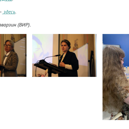
–
здесь
.
варзин (ВИР).