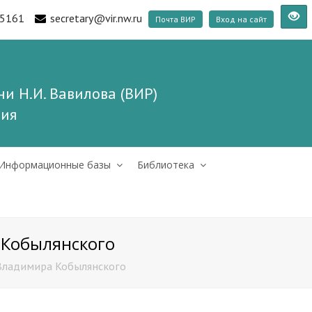
5161
secretary@vir.nw.ru
Почта ВИР
Вход на сайт
и Н.И. Вавилова (ВИР)
ния
Информационные базы
Библиотека
 Кобылянского
Владимира Кобылянского