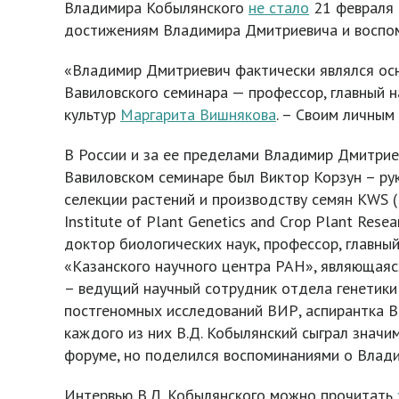
Владимира Кобылянского
не стало
21 февраля 
достижениям Владимира Дмитриевича и воспоми
«Владимир Дмитриевич фактически являлся осно
Вавиловского семинара — профессор, главный 
культур
Маргарита Вишнякова
. – Своим личным
В России и за ее пределами Владимир Дмитрие
Вавиловском семинаре был Виктор Корзун – р
селекции растений и производству семян KWS (
Institute of Plant Genetics and Crop Plant R
доктор биологических наук, профессор, главны
«Казанского научного центра РАН», являющаяс
– ведущий научный сотрудник отдела генетик
постгеномных исследований ВИР, аспирантка В
каждого из них В.Д. Кобылянский сыграл значи
форуме, но поделился воспоминаниями о Влади
Интервью В.Д. Кобылянского можно прочитать