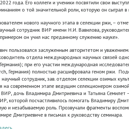
2022 года. Его коллеги и ученики посвятили свои высту
наниям о той значительной роли, которую он сыграл в 
вателем нового научного этапа в селекции ржи, – отмет
научный сотрудник ВИР имени Н.И. Вавилова, руководите
 примером он учил нас преданному служению науке».
вич пользовался заслуженным авторитетом и уважением.
уководитель отдела международных научных связей одн
Германия); при его участии международная исследовател
esearch, Германия) полностью расшифровала геном ржи. 
й научный сотрудник, зав. отделом селекции озимых кул
я на современном этапе ведущим селекционером озимой
и ВИР, дочь Владимира Дмитриевича и Татьяна Семилет 
ИР, которой посчастливилось помогать Владимиру Дмитр
мую и незабываемую роль. Прозвучали фрагменты воспоми
мире Дмитриевиче в письмах к руководству семинара.
здесь
.