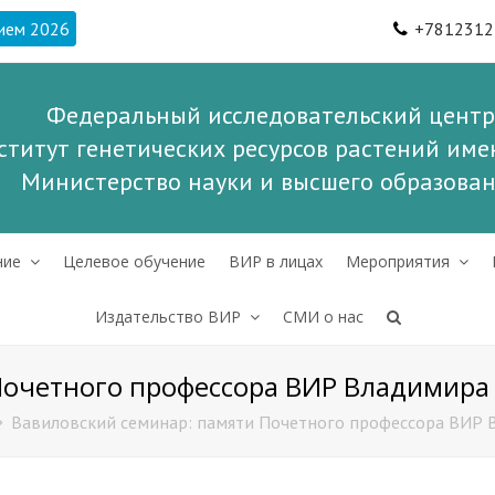
ием 2026
+7812312
Федеральный исследовательский центр
ститут генетических ресурсов растений имен
Министерство науки и высшего образова
ние
Целевое обучение
ВИР в лицах
Мероприятия
Издательство ВИР
СМИ о нас
Почетного профессора ВИР Владимира
Вавиловский семинар: памяти Почетного профессора ВИР 