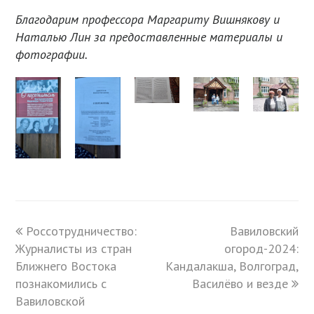
Благодарим профессора Маргариту Вишнякову и
Наталью Лин за предоставленные материалы и
фотографии.
previous
Россотрудничество:
Вавиловский
next
Журналисты из стран
post:
огород-2024:
post:
Ближнего Востока
Кандалакша, Волгоград,
познакомились с
Василёво и везде
Вавиловской