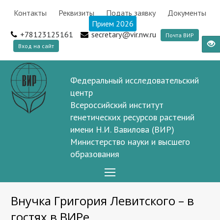
Контакты
Реквизиты
Подать заявку
Документы
Прием 2026
+78123125161
secretary@vir.nw.ru
Почта ВИР
Вход на сайт
Федеральный исследовательский
центр
Всероссийский институт
генетических ресурсов растений
имени Н.И. Вавилова (ВИР)
Министерство науки и высшего
образования
Open
Mobile
Внучка Григория Левитского – в
Menu
гостях в ВИРе