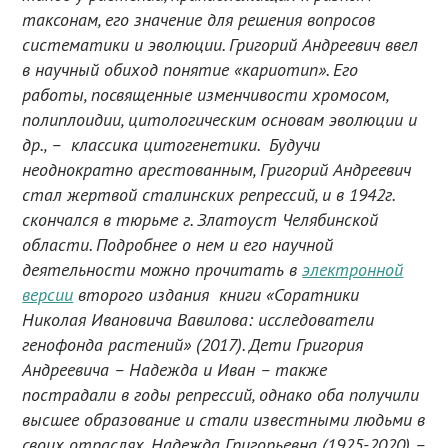
таксонам, его значение для решения вопросов
систематики и эволюции. Григорий Андреевич ввел
в научный обиход понятие «кариотип». Его
работы, посвященные изменчивости хромосом,
полиплоидии, цитологическим основам эволюции и
др., – классика цитогенетики. Будучи
неоднократно арестованным, Григорий Андреевич
стал жертвой сталинских репрессий, и в 1942г.
скончался в тюрьме г. Златоуст Челябинской
области. Подробнее о нем и его научной
деятельности можно прочитать в
электронной
версии
второго издания книги «Соратники
Николая Ивановича Вавилова: исследователи
генофонда растений» (2017). Дети Григория
Андреевича – Надежда и Иван – также
пострадали в годы репрессий, однако оба получили
высшее образование и стали известными людьми в
своих отраслях. Надежда Григорьевна (1925-2020) –