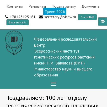
Контакты
Реквизиты
Подать заявку
Документы
Прием 2026
+78123125161
secretary@vir.nw.ru
Почта ВИР
Вход на сайт
Федеральный исследовательский
центр
Всероссийский институт
генетических ресурсов растений
имени Н.И. Вавилова (ВИР)
Министерство науки и высшего
образования
Open
Mobile
Поздравляем: 100 лет отделу
Menu
генетических ресурсов плодовых