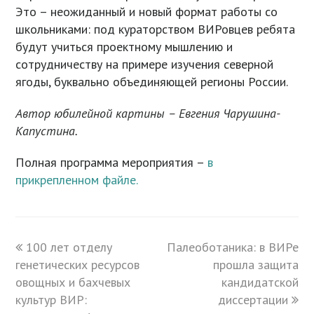
Это – неожиданный и новый формат работы со
школьниками: под кураторством ВИРовцев ребята
будут учиться проектному мышлению и
сотрудничеству на примере изучения северной
ягоды, буквально объединяющей регионы России.
Автор юбилейной картины – Евгения Чарушина-
Капустина.
Полная программа мероприятия –
в
прикрепленном файле.
previous
100 лет отделу
Палеоботаника: в ВИРе
next
генетических ресурсов
post:
post:
прошла защита
овощных и бахчевых
кандидатской
культур ВИР:
диссертации