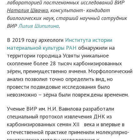
лабораторией постгеномных исследований ВИР
Наталия Швачко
, консультант- кандидат
биологичес
ких
наук
,
старший научный сотрудник
ВИР
Лилия Шипилина
.
В 2019 году археологи
Института истории
материальной культуры РАН
обнаружили на
территории городища Усвяты уникальное
скопление более 28 тысяч карбонизированных
зёрен, преимущественно ячменя. Морфологический
анализ позволил точно определить вид, но
провести подвидовые исследования было
невозможно – зёрна были повреждены временем.
Ученые ВИР им. Н.И. Вавилова разработали
специальный протокол извлечения ДНК из
карбонизированных семян XII века и впервые в
отечественной практике применили молекулярно-
генетические методы исследования к