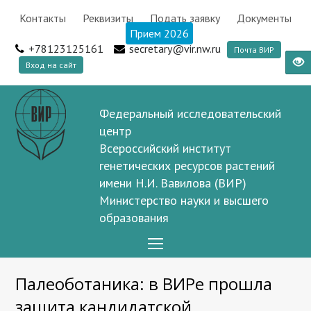
Контакты
Реквизиты
Подать заявку
Документы
Прием 2026
+78123125161
secretary@vir.nw.ru
Почта ВИР
Вход на сайт
Федеральный исследовательский
центр
Всероссийский институт
генетических ресурсов растений
имени Н.И. Вавилова (ВИР)
Министерство науки и высшего
образования
Open
Mobile
Палеоботаника: в ВИРе прошла
Menu
защита кандидатской