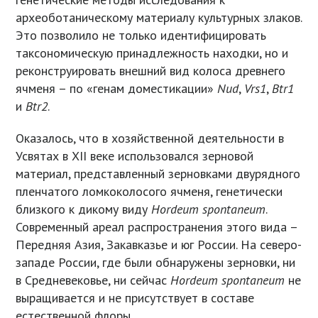
археоботаническому материалу культурных злаков.
Это позволило не только идентифицировать
таксономическую принадлежность находки, но и
реконструировать внешний вид колоса древнего
ячменя – по «генам доместикации»
Nud
,
Vrs1
,
Btr1
и
Btr2
.
Оказалось, что в хозяйственной деятельности в
Усвятах в XII веке использовался зерновой
материал, представленный зерновками двурядного
пленчатого ломкоколосого ячменя, генетически
близкого к дикому виду
Hordeum spontaneum
.
Современный ареал распространения этого вида –
Передняя Азия, Закавказье и юг России. На северо-
западе России, где были обнаружены зерновки, ни
в Средневековье, ни сейчас
Hordeum spontaneum
не
выращивается и не присутствует в составе
естественной флоры.