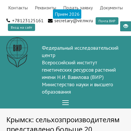
Контакты
Реквизиты
Подать заявку
Документы
Прием 2026
+78123125161
secretary@vir.nw.ru
Почта ВИР
Вход на сайт
Федеральный исследовательский
центр
Всероссийский институт
генетических ресурсов растений
имени Н.И. Вавилова (ВИР)
Министерство науки и высшего
образования
Open
Mobile
Крымск: сельхозпроизводителям
Menu
представлено больше 20