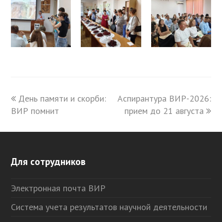
previous
День памяти и скорби:
Аспирантура ВИР-2026:
next
ВИР помнит
post:
post:
прием до 21 августа
Для сотрудников
Электронная почта ВИР
Система учета результатов научной деятельности