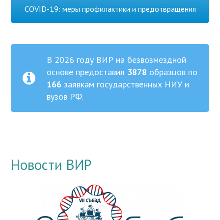
COVID-19: меры профилактики и предотвращения
В 2026 году ВИР на безвозмездной
основе предоставил
3878
образцов по
166
заявкам государственных НИУ и
вузов РФ.
Новости ВИР