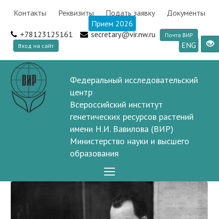
Контакты
Реквизиты
Подать заявку
Документы
Прием 2026
+78123125161
secretary@vir.nw.ru
Почта ВИР
ENG
Вход на сайт
Федеральный исследовательский
центр
Всероссийский институт
генетических ресурсов растений
имени Н.И. Вавилова (ВИР)
Министерство науки и высшего
образования
Open
Mobile
Menu