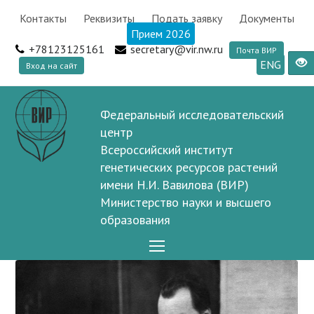
Контакты
Реквизиты
Подать заявку
Документы
Прием 2026
+78123125161
secretary@vir.nw.ru
Почта ВИР
ENG
Вход на сайт
Федеральный исследовательский
центр
Всероссийский институт
генетических ресурсов растений
имени Н.И. Вавилова (ВИР)
Министерство науки и высшего
образования
Open
Mobile
Menu