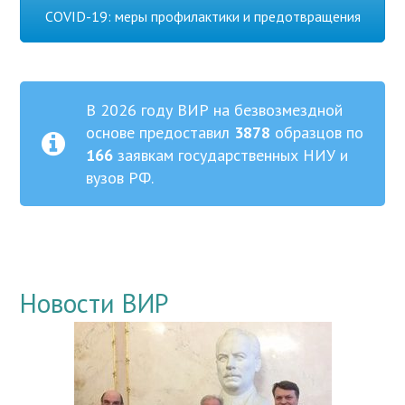
COVID-19: меры профилактики и предотвращения
В 2026 году ВИР на безвозмездной
основе предоставил
3878
образцов по
166
заявкам государственных НИУ и
вузов РФ.
Новости ВИР