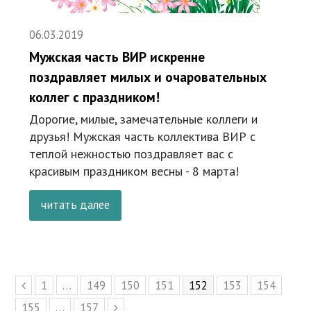
06.03.2019
Мужская часть ВИР искренне
поздравляет милых и очаровательных
коллег с праздником!
Дорогие, милые, замечательные коллеги и
друзья! Мужская часть коллектива ВИР с
теплой нежностью поздравляет вас с
красивым праздником весны - 8 марта!
читать далее
Page
1
…
Page
149
Page
150
Page
151
Page
152
Page
153
Page
154
Предыдущий
Page
155
…
Page
157
Следующий