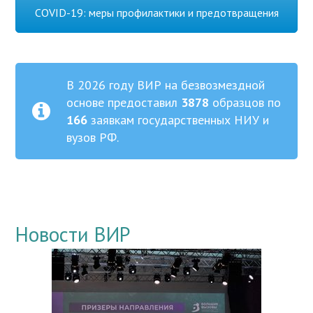
COVID-19: меры профилактики и предотвращения
В 2026 году ВИР на безвозмездной
основе предоставил
3878
образцов по
166
заявкам государственных НИУ и
вузов РФ.
Новости ВИР