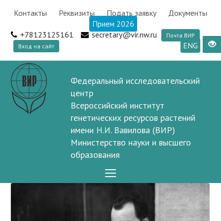
Контакты
Реквизиты
Подать заявку
Документы
Прием 2026
+78123125161
secretary@vir.nw.ru
Почта ВИР
ENG
Вход на сайт
Федеральный исследовательский
центр
Всероссийский институт
генетических ресурсов растений
имени Н.И. Вавилова (ВИР)
Министерство науки и высшего
образования
Open
Mobile
Menu