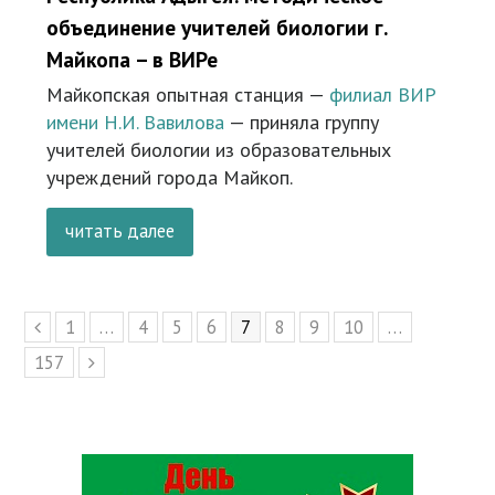
объединение учителей биологии г.
Майкопа – в ВИРе
Майкопская опытная станция —
филиал ВИР
имени Н.И. Вавилова
— приняла группу
учителей биологии из образовательных
учреждений города Майкоп.
читать далее
Page
1
…
Page
4
Page
5
Page
6
Page
7
Page
8
Page
9
Page
10
…
Предыдущий
Page
157
Следующий