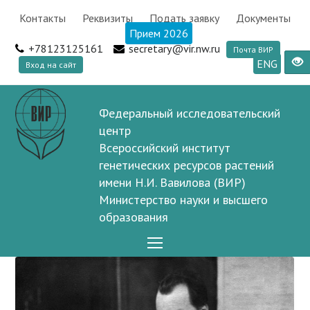
Контакты
Реквизиты
Подать заявку
Документы
Прием 2026
+78123125161
secretary@vir.nw.ru
Почта ВИР
ENG
Вход на сайт
Федеральный исследовательский
центр
Всероссийский институт
генетических ресурсов растений
имени Н.И. Вавилова (ВИР)
Министерство науки и высшего
образования
Open
Mobile
Menu