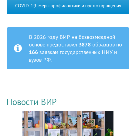
COVID-19: меры профилактики и предотвращения
В 2026 году ВИР на безвозмездной
основе предоставил
3878
образцов по
166
заявкам государственных НИУ и
вузов РФ.
Новости ВИР