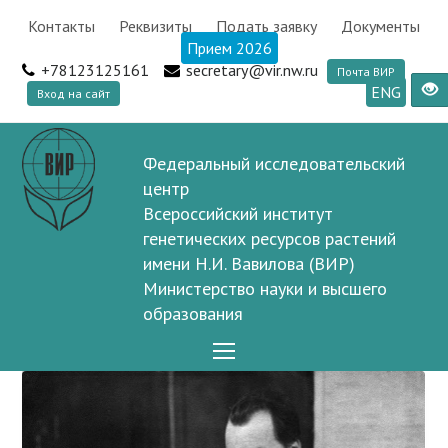
Контакты
Реквизиты
Подать заявку
Документы
Прием 2026
+78123125161
secretary@vir.nw.ru
Почта ВИР
ENG
Вход на сайт
Федеральный исследовательский
центр
Всероссийский институт
генетических ресурсов растений
имени Н.И. Вавилова (ВИР)
Министерство науки и высшего
образования
Open
Mobile
Menu