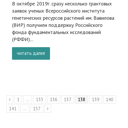
В октябре 2019г. сразу несколько грантовых
заявок ученых Всероссийского института
генетических ресурсов растений им. Вавилова
(ВИР) получили поддержку Российского
фонда фундаментальных исследований
(РФФИ)...
читать далее
Page
1
…
Page
135
Page
136
Page
137
Page
138
Page
139
Page
140
Предыдущий
Page
141
…
Page
157
Следующий