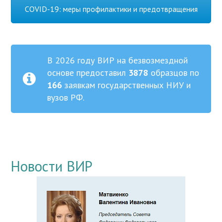
COVID-19: меры профилактики и предотвращения
В 2026 году ВИР на безвозмездной
основе предоставил
3878
образцов по
166
заявкам государственных НИУ и
вузов РФ.
Новости ВИР