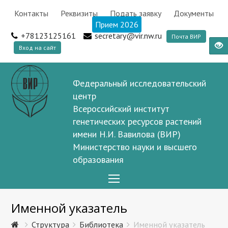
Контакты
Реквизиты
Подать заявку
Документы
Прием 2026
+78123125161
secretary@vir.nw.ru
Почта ВИР
Вход на сайт
Федеральный исследовательский
центр
Всероссийский институт
генетических ресурсов растений
имени Н.И. Вавилова (ВИР)
Министерство науки и высшего
образования
Open
Mobile
Именной указатель
Menu
Структура
Библиотека
Именной указатель