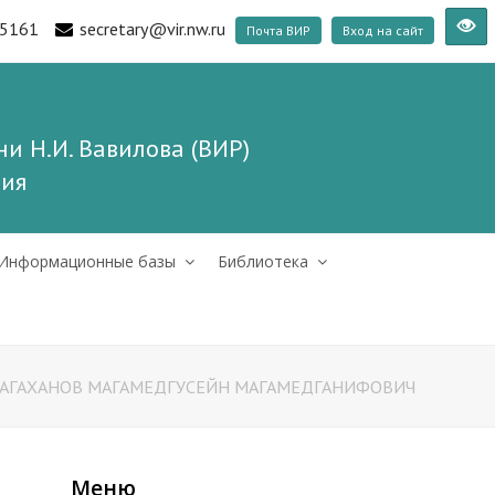
5161
secretary@vir.nw.ru
Почта ВИР
Вход на сайт
и Н.И. Вавилова (ВИР)
ния
Информационные базы
Библиотека
АГАХАНОВ МАГАМЕДГУСЕЙН МАГАМЕДГАНИФОВИЧ
Меню