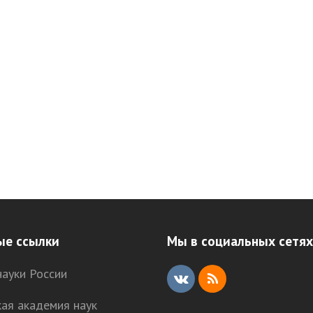
ые ссылки
Мы в социальных сетях
ауки России
V
R
кая академия наук
K
S