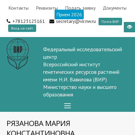
Контакты
Реквизиты
Подать заявку
Документы
Прием 2026
+78123125161
secretary@vir.nw.ru
Почта ВИР
Вход на сайт
Федеральный исследовательский
центр
Всероссийский институт
генетических ресурсов растений
имени Н.И. Вавилова (ВИР)
Министерство науки и высшего
образования
Open
Mobile
РЯЗАНОВА МАРИЯ
Menu
КОНСТАНТИНОВНА