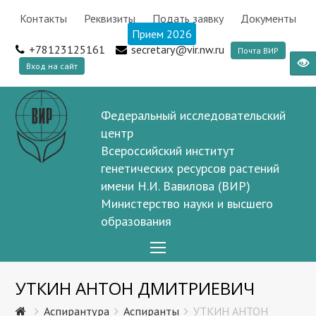
Контакты
Реквизиты
Подать заявку
Документы
Прием 2026
+78123125161
secretary@vir.nw.ru
Почта ВИР
Вход на сайт
Федеральный исследовательский
центр
Всероссийский институт
генетических ресурсов растений
имени Н.И. Вавилова (ВИР)
Министерство науки и высшего
образования
Open
Mobile
УТКИН АНТОН ДМИТРИЕВИЧ
Menu
Аспирантура
Аспиранты
УТКИН АНТОН