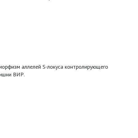
морфизм аллелей S-локуса контролирующего
вишни ВИР.