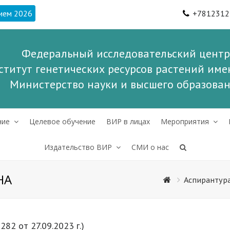
ием 2026
+7812312
Федеральный исследовательский центр
ститут генетических ресурсов растений имен
Министерство науки и высшего образова
ние
Целевое обучение
ВИР в лицах
Мероприятия
Издательство ВИР
СМИ о нас
НА
Аспирантур
282 от 27.09.2023 г.)