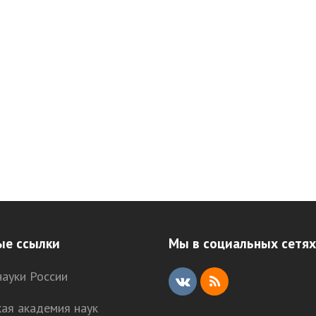
ые ссылки
Мы в социальных сетях
ауки России
V
R
кая академия наук
K
S