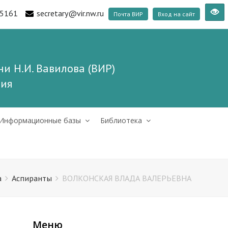
5161
secretary@vir.nw.ru
Почта ВИР
Вход на сайт
и Н.И. Вавилова (ВИР)
ния
Информационные базы
Библиотека
а
Аспиранты
ВОЛКОНСКАЯ ВЛАДА ВАЛЕРЬЕВНА
Меню