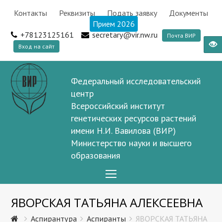
Контакты
Реквизиты
Подать заявку
Документы
Прием 2026
+78123125161
secretary@vir.nw.ru
Почта ВИР
Вход на сайт
Федеральный исследовательский
центр
Всероссийский институт
генетических ресурсов растений
имени Н.И. Вавилова (ВИР)
Министерство науки и высшего
образования
Open
Mobile
ЯВОРСКАЯ ТАТЬЯНА АЛЕКСЕЕВНА
Menu
Аспирантура
Аспиранты
ЯВОРСКАЯ ТАТЬЯНА