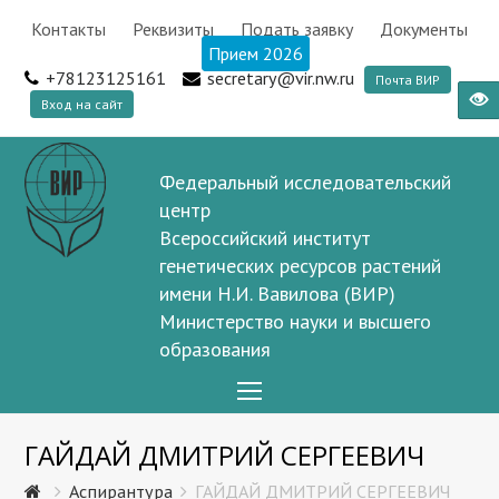
Контакты
Реквизиты
Подать заявку
Документы
Прием 2026
+78123125161
secretary@vir.nw.ru
Почта ВИР
Вход на сайт
Федеральный исследовательский
центр
Всероссийский институт
генетических ресурсов растений
имени Н.И. Вавилова (ВИР)
Министерство науки и высшего
образования
Open
Mobile
ГАЙДАЙ ДМИТРИЙ СЕРГЕЕВИЧ
Menu
Аспирантура
ГАЙДАЙ ДМИТРИЙ СЕРГЕЕВИЧ