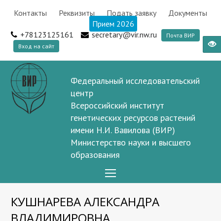
Контакты
Реквизиты
Подать заявку
Документы
Прием 2026
+78123125161
secretary@vir.nw.ru
Почта ВИР
Вход на сайт
Федеральный исследовательский
центр
Всероссийский институт
генетических ресурсов растений
имени Н.И. Вавилова (ВИР)
Министерство науки и высшего
образования
Open
Mobile
КУШНАРЕВА АЛЕКСАНДРА
Menu
ВЛАДИМИРОВНА