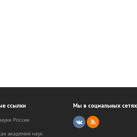
ые ссылки
Мы в социальных сетях
ауки России
V
R
кая академия наук
K
S