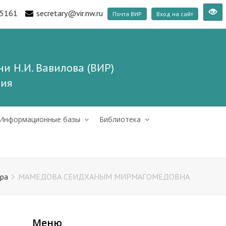
5161
secretary@vir.nw.ru
Почта ВИР
Вход на сайт
и Н.И. Вавилова (ВИР)
ния
Информационные базы
Библиотека
ра
МАМЕДОВА СЕИДХАНЫМ МИРМАГОМЕДОВНА
Меню