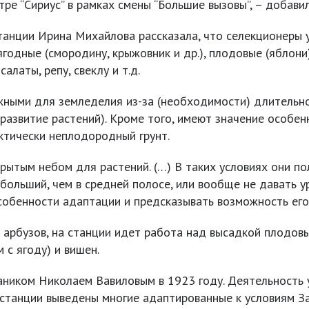
ре “Сириус” в рамках смены “Большие вызовы”, – добави
анции Ирина Михайлова рассказала, что селекционеры 
годные (смородину, крыжовник и др.), плодовые (яблони)
алаты, репу, свеклу и т.д.
жными для земледелия из-за (необходимости) длительн
 развитие растений). Кроме того, имеют значение особен
ктически неплодородный грунт.
ытым небом для растений. (…) В таких условиях они по
 больший, чем в средней полосе, или вообще не давать у
собенности адаптации и предсказывать возможность его
арбузов, на станции идет работа над высадкой плодовых
с ягоду) и вишен.
аником Николаем Вавиловым в 1923 году. Деятельность
 станции выведены многие адаптированные к условиям За