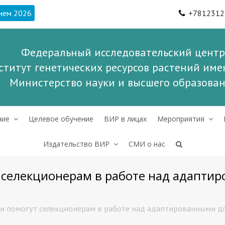
ием 2026
+7812312
Федеральный исследовательский центр
ститут генетических ресурсов растений имен
Министерство науки и высшего образова
ние
Целевое обучение
ВИР в лицах
Мероприятия
Издательство ВИР
СМИ о нас
 селекционерам в работе над адапти
и помогут селекционерам в работе над адаптированными дл