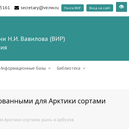
5161
secretary@vir.nw.ru
Почта ВИР
Вход на сайт
и Н.И. Вавилова (ВИР)
ния
Информационные базы
Библиотека
рованными для Арктики сортами
я Арктики сортами дынь и арбузов