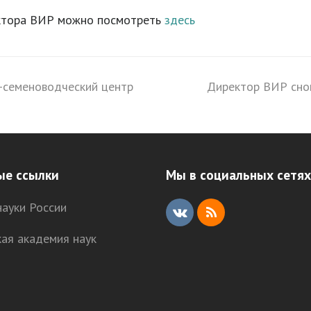
ктора ВИР можно посмотреть
здесь
-семеноводческий центр
Директор ВИР снов
next
post:
ые ссылки
Мы в социальных сетях
ауки России
V
R
кая академия наук
K
S
S