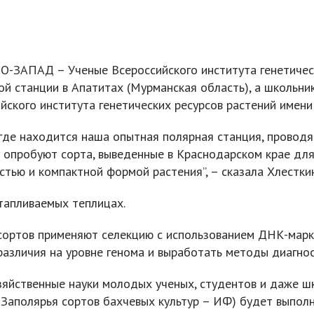
О-ЗАПАД – Ученые Всероссийского института генетическ
й станции в Апатитах (Мурманская область), а школьник
йского института генетических ресурсов растений имени
 где находится наша опытная полярная станция, провод
ду опробуют сорта, выведенные в Краснодарском крае для
тью и компактной формой растения”, – сказала Хлестки
тапливаемых теплицах.
 сортов применяют селекцию с использованием ДНК-марк
различия на уровне генома и выработать методы диагно
зяйственные науки молодых ученых, студентов и даже шко
Заполярья сортов бахчевых культур – ИФ) будет выпол