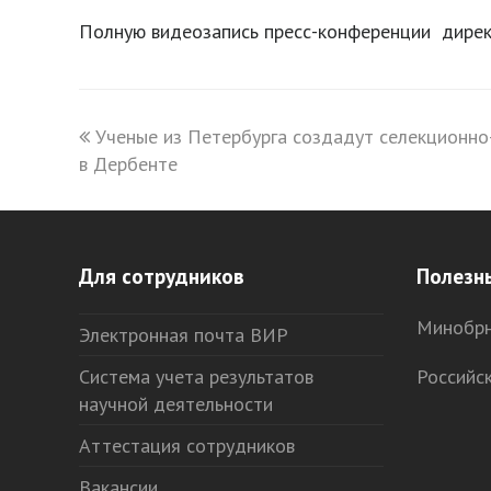
Полную видеозапись пресс-конференции дире
previous
Ученые из Петербурга создадут селекционно
в Дербенте
post:
Для сотрудников
Полезн
Минобрн
Электронная почта ВИР
Система учета результатов
Российс
научной деятельности
Аттестация сотрудников
Вакансии