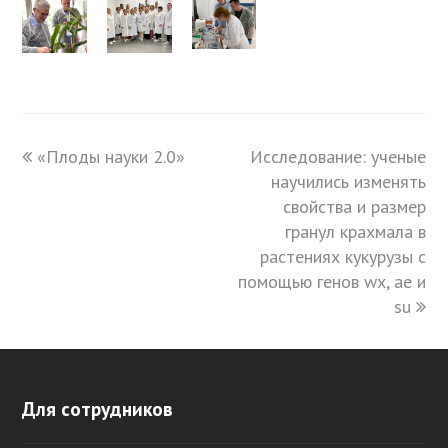
previous
«Плоды науки 2.0»
Исследование: ученые
next
post:
post:
научились изменять
свойства и размер
гранул крахмала в
растениях кукурузы с
помощью генов wx, ае и
su
Для сотрудников