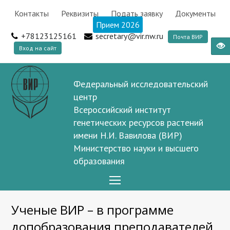
Контакты
Реквизиты
Подать заявку
Документы
Прием 2026
+78123125161
secretary@vir.nw.ru
Почта ВИР
Вход на сайт
Федеральный исследовательский
центр
Всероссийский институт
генетических ресурсов растений
имени Н.И. Вавилова (ВИР)
Министерство науки и высшего
образования
Open
Mobile
Ученые ВИР – в программе
Menu
допобразования преподавателей