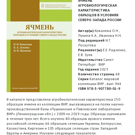
ЯЧМЕНЬ
АГРОБИОЛОГИЧЕСКАЯ
ХАРАКТЕРИСТИКА
ОБРАЗЦОВ В УСЛОВИЯХ
СЕВЕРО-ЗАПАДА РОССИИ
Автор(ы)
Ковалева О.Н.,
Лукина К.А., Иванова Н.Н.
Под редакцией
И.Г.
Лоскутова
Рецензент(ы)
Е.Е. Радченко,
Е.В. Зуев
Издательство
Санкт-
Петербург : ВИР
Год издания
2023
Количество страниц
68
Серия
Каталог мировой
коллекции ВИР ; вып. 944
ISBN 978-5-907780-01-9
В каталоге представлена агробиологическая характеристика 250
образцов ячменя из коллекции ВИР, высевавшихся на полях научно-
производственной базы «Пушкинские и Павловские лаборатории
ВИР» (Ленинградская обл.) с 2009 по 2019 годы. Образцы оценивали
в течение трех лет. Всего изучено 80 образцов ярового ячменя
российской селекции, 66 образцов селекции Украины, Белоруссии,
Казахстана, Киргизии и 105 образцов селекции стран Западной
Европы и Америки. Изучали следующие показатели: