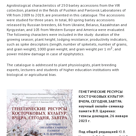
Agrobiological characteristics of 250 barley accessions from the VIR
collection, planted in the fields of Pushkin and Pavlovsk Laboratories of
VIR from 2009 to 2019, are presented in this catalogue. The accessions
were studied for three years. In total, 80 spring barley accessions
released by Russian breeders, 66 from Ukraine, Belarus, Kazakhstan and
Kyrgyzstan, and 105 from Western Europe and America were evaluated.
The following characters were included in the study: duration of the
growing season; plant height; lodging resistance; productivity indicators,
such as spike descriptors (length, number of spikelets, number of grains,
2
and grain weight), 1000 grain weight, and grain weight per 1 m
; and
power mildew damage in case of epiphytotics.
The catalogue is addressed to plant physiologists, plant breeding
experts, lecturers and students of higher education institutions with
biological or agricultural bias.
ГЕНЕТИЧЕСКИЕ РЕСУРСЫ
КОСТОЧКОВЫХ КУЛЬТУР:
ВЧЕРА, СЕГОДНЯ, ЗАВТРА:
научный онлайн-семинар
памяти В.П. Царенко:
тезисы докладов, 26 января
2023 г.
Под общей редакцией
Ю.В.