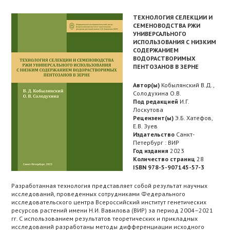
ТЕХНОЛОГИЯ СЕЛЕКЦИИ И
СЕМЕНОВОДСТВА РЖИ
УНИВЕРСАЛЬНОГО
ИСПОЛЬЗОВАНИЯ С НИЗКИМ
СОДЕРЖАНИЕМ
ВОДОРАСТВОРИМЫХ
ПЕНТОЗАНОВ В ЗЕРНЕ
Автор(ы)
Кобылянский В.Д.,
Солодухина О.В.
Под редакцией
И.Г.
Лоскутова
Рецензент(ы)
Э.Б. Хатефов,
Е.В. Зуев
Издательство
Санкт-
Петербург : ВИР
Год издания
2023
Количество страниц
28
ISBN 978-5-907145-57-3
Разработанная технология представляет собой результат научных
исследований, проведенных сотрудниками Федерального
исследовательского центра Всероссийский институт генетических
ресурсов растений имени Н.И. Вавилова (ВИР) за период 2004–2021
гг. С использованием результатов теоретических и прикладных
исследований разработаны методы дифференциации исходного