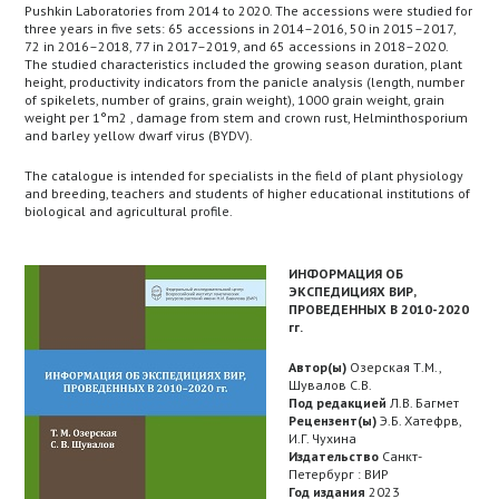
Pushkin Laboratories from 2014 to 2020. The accessions were studied for
three years in five sets: 65 accessions in 2014–2016, 50 in 2015–2017,
72 in 2016–2018, 77 in 2017–2019, and 65 accessions in 2018–2020.
The studied characteristics included the growing season duration, plant
height, productivity indicators from the panicle analysis (length, number
of spikelets, number of grains, grain weight), 1000 grain weight, grain
weight per 1°m2 , damage from stem and crown rust, Helminthosporium
and barley yellow dwarf virus (BYDV).
The catalogue is intended for specialists in the field of plant physiology
and breeding, teachers and students of higher educational institutions of
biological and agricultural profile.
ИНФОРМАЦИЯ ОБ
ЭКСПЕДИЦИЯХ ВИР,
ПРОВЕДЕННЫХ В 2010-2020
гг.
Автор(ы)
Озерская Т.М.,
Шувалов С.В.
Под редакцией
Л.В. Багмет
Рецензент(ы)
Э.Б. Хатефрв,
И.Г. Чухина
Издательство
Санкт-
Петербург : ВИР
Год издания
2023