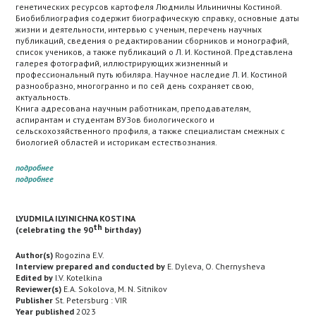
генетических ресурсов картофеля Людмилы Ильиничны Костиной.
Биобиблиография содержит биографическую справку, основные даты
жизни и деятельности, интервью с ученым, перечень научных
публикаций, сведения о редактировании сборников и монографий,
список учеников, а также публикаций о Л. И. Костиной. Представлена
галерея фотографий, иллюстрирующих жизненный и
профессиональный путь юбиляра. Научное наследие Л. И. Костиной
разнообразно, многогранно и по сей день сохраняет свою,
актуальность.
Книга адресована научным работникам, преподавателям,
аспирантам и студентам ВУЗов биологического и
сельскохозяйственного профиля, а также специалистам смежных с
биологией областей и историкам естествознания.
подробнее
подробнее
LYUDMILA ILYINICHNA KOSTINA
th
(celebrating the 90
birthday)
Author(s)
Rogozina E.V.
Interview prepared and conducted by
E. Dyleva, O. Chernysheva
Edited by
I.V. Kotelkina
Reviewer(s)
E.A. Sokolova, M. N. Sitnikov
Publisher
St. Petersburg : VIR
Year published
2023