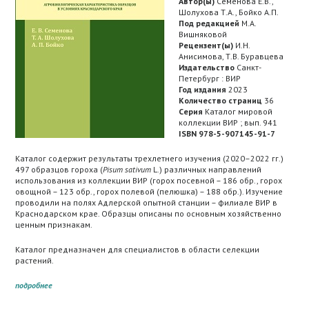
Автор(ы)
Семенова Е.В.,
Шолухова Т.А., Бойко А.П.
Под редакцией
М.А.
Вишняковой
Рецензент(ы)
И.Н.
Анисимова, Т.В. Буравцева
Издательство
Санкт-
Петербург : ВИР
Год издания
2023
Количество страниц
36
Серия
Каталог мировой
коллекции ВИР ; вып. 941
ISBN 978-5-907145-91-7
Каталог содержит результаты трехлетнего изучения (2020–2022 гг.)
497 образцов гороха (
Pisum sativum
L.) различных направлений
использования из коллекции ВИР (горох посевной – 186 обр., горох
овощной – 123 обр., горох полевой (пелюшка) – 188 обр.). Изучение
проводили на полях Адлерской опытной станции – филиале ВИР в
Краснодарском крае. Образцы описаны по основным хозяйственно
ценным признакам.
Каталог предназначен для специалистов в области селекции
растений.
подробнее