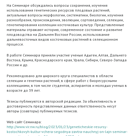
На Семинаре обсуждались вопросы сохранения, изучения
использования генетических ресурсов плодовых растений,
актуальные вопросы морфологии, систематики, биологии, изучения
разнообразия, происхождения, эволюции, сортоведения, селекции,
генотипирования коллекции косточковых культур. Представленные
материалы отражают историю, современное состояние и развитие
плодоводства на Дальнем Востоке России, использование
дальневосточных видов косточковых растений в селекционном
процессе.
В работе Семинара приняли участие ученые Адыгеи, Алтая, Дальнего
Востока, Крыма, Краснодарского края, Урала, Сибири, Северо-Запада
России и др.
Рекомендовано для широкого круга специалистов в области
селекции и генетики растений, в сфере работ с биоресурсными
коллекциями, в том числе студентов, аспирантов и молодых ученых в
возрасте до 39 лет.
Тезисы публикуются в авторской редакции. За объективность и
достоверность представленных данных ответственность несут
авторы (соавторы) публикуемых тезисов.
Web-сайт Семинара:
http://www.vir.nw.ru/blog/2023/01/23/geneticheskie-resursy-
kostochkovyh-kultur-vchera-segodnya-zavtra-nauchnyj-on-lajn-seminar-