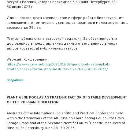
ресурсы России», которая проходила в г. Санкт-Петербурге, 28–
30 июня 2023 г.
Для широкого круга специалистов в сфере работ с биоресурсными
коллекциями, в том числе студентов, аспирантов и молодых ученых в
возрасте до 39 лет.
Тезисы публикуются в авторской редакции. За объективность и
достоверность представленных данных ответственность несут
авторы (соавторы) публикуемых тезисов.
Web-сайт Конференции:
https://www.vir.nw.ru/blog/2023/03/02/genofond-rastenij-kak-
strategicheskij-faktor-stabilnosti-razvitiya-rf-28-30-06-2023/
подробнее
PLANT GENE POOL AS A STRATEGIC FACTOR OF STABLE DEVELOPMENT
OF THE RUSSIAN FEDERATION
Abstracts of the International Scientific and Practical Conference held
within the framework of the All-Russian Coordinating Council for Grain
Forage Crops and of the Second Scientific Forum “Genetic Resources of
Russia”, St. Petersburg, June 28–30, 2023