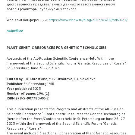
достоверность представленных данных ответственность несут
авторы (соавторы) публикуемых тезисов.
Web-сайт Конференции:
https://www.vir.nw.ru/blog/2023/03/09/brk2023/
подробнее
PLANT GENETIC RESOURCES FOR GENETIC TECHNOLOGIES
Abstracts of the All-Russian Scientific Conference Held Within the
Framework of the Second Scientific Forum “Genetic Resources of Russia”,
St. Petersburg, June 26–27, 2023
Edited by
E.K. Khlestkina, Yu.V. Ukhatova, E.A. Sokolova
Publisher
St. Petersburg : VIR
Year published
2023
Number of pages
196, [1]
ISBN 978-5-907780-00-2
This publication presents the Program and Abstracts of the All-Russian
Scientific Conference “Plant Genetic Resources for Genetic Technologies”
(hereinafter the Event/Conference) held in St. Petersburg on June 26–27,
2023 within the framework of the Second Scientific Forum “Genetic
Resources of Russia”.
The event included 3 sections: “Conservation of Plant Genetic Resources