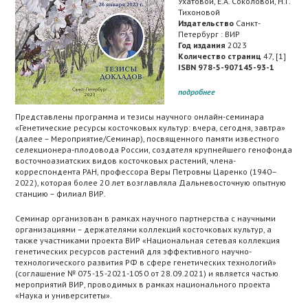
Ухатовой, Е.А. Соколовой, Н.Г.
Тихоновой
Издательство
Санкт-
Петербург : ВИР
Год издания
2023
Количество страниц
47, [1]
ISBN 978-5-907145-93-1
подробнее
Представлены программа и тезисы научного онлайн-семинара
«Генетические ресурсы косточковых культур: вчера, сегодня, завтра»
(далее – Мероприятие/Семинар), посвященного памяти известного
селекционера-плодовода России, создателя крупнейшего генофонда
восточноазиатских видов косточковых растений, члена-
корреспондента РАН, профессора Веры Петровны Царенко (1940–
2022), которая более 20 лет возглавляла Дальневосточную опытную
станцию – филиал ВИР.
Семинар организован в рамках научного партнерства с научными
организациями – держателями коллекций косточковых культур, а
также участниками проекта ВИР «Национальная сетевая коллекция
генетических ресурсов растений для эффективного научно-
технологического развития РФ в сфере генетических технологий»
(соглашение № 075-15-2021-1050 от 28.09.2021) и является частью
мероприятий ВИР, проводимых в рамках национального проекта
«Наука и университеты».