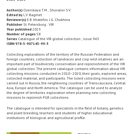
Author(s)
Ozerskaya T.M., Shuvalov S.V.
Edited by
L.V. Bagmet
Reviewer(s)
E.B. Khatefov, I.G. Chukhina
Publisher
St. Petersburg : VIR
Year published
2023
Number of pages
58
Series
Catalogue of the VIR global collection ; issue 943
ISBN 978-5-907145-99-3
Collecting explorations of the territory of the Russian Federation and
foreign countries, collection of landraces and crop wild relatives are an
important part of biodiversity conservation and replenishment of the VIR
global collection. The present catalogue contains information about VIR
collecting missions conducted in 2010–2020, their goals, explored areas,
collected material, and participants. The listed collecting missions were
carried out in Russia, the neighboring countries of Transcaucasia, Central
Asia, Europe and North America. The catalogue can be used to analyze
the degree of territories exploration when planning new collecting
missions to replenish PGR collections.
The catalogue is intended for specialists in the field of botany, genetics
and plant breeding, teachers and students of higher educational
institutions of biological and agricultural profile.