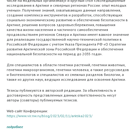
числе на модельных организмах)» и круглый стол «Экспедиционные
исследования в Арктике и северных регионах России: опыт молодых
ученых». Получение знаний, охватывающих данные направления,
создание комплекса инструментов и разработок, способствующих
социально-экономическому развитию и обеспечению безопасности в
Арктике, решению вопросов здоровьесбережения, повышения
качества жизни населения и частичного самообеспечения
продовольствием регионов Севера и Арктики имеет важное значение
для реализации государственной научно-технической политики в
Российской Федерации с учетом Указа Президента РФ «О Стратегии
развития Арктической зоны Российской Федерации и обеспечения
национальной безопасности на период до 2035 года».
Для специалистов в области генетики растений, генетики животных,
генетики микроорганизмов, генетики человека, а также ресурсоведов
и биотехнологов и специалистов из смежных разделов биологии, а
также из других наук, ведущих исследования для освоения Арктики.
Тезисы публикуются в авторской редакции. За объективность и
достоверность представленных данных ответственность несут
авторы (соавторы) публикуемых тезисов.
Web-сайт Конференции:
https://www.vir.nw.ru/blog/2023/02/11/arktika2023/
подробнее