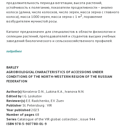
продолжительность периода вегетации, высота растений,
устойчивость к полеганию, показатели продуктивности – анализ
колоса (длина, число колосков, число зерен, масса зерна с главного
2
колоса), масса 1000 зерен, масса зерна с 1 м
, поражение
возбудителем мучнистой росы.
Каталог предназначен для специалистов в области физиологии и
селекции растений, преподавателей и студентов высших учебных
заведений биологического и сельскохозяйственного профилей.
подробнее
BARLEY
AGROBIOLOGICAL CHARACTERISTICS OF ACCESSIONS UNDER
CONDITIONS OF THE NORTH-WESTERN REGION OF THE RUSSIAN
FEDERATION
Author(s)
Kovaleva O.N., Lukina K.A., Ivanova N.N.
Edited by
I.G. Loskutov
Reviewer(s)
E.E. Radchenko, E.V. Zuev
Publisher
St. Petersburg : VIR
Year published
2023
Number of pages
68
Series
Catalogue of the VIR global collection ; issue 944
ISBN 978-5-907780-01-9