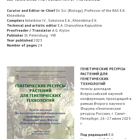
Curator and Editor-in-Chief
Dr. Sci. (Biology), Professor of the RAS E.K.
Khlestkina
Compilers
Kotelkina I.V., Sokolova E.A., Khlestkina E.K.
Technical and artistic editor
E.A. Charushina-Kapustina
Proofreader / Translator
A.G. Krylov
Publisher
St. Petersburg : VIR
Year published
2023
Number of pages
24
ГЕНЕТИЧЕСКИЕ РЕСУРСЫ
РАСТЕНИЙ ДЛЯ
ГЕНЕТИЧЕСКИХ
ТЕХНОЛОГИЙ
тезисы докладов
Всероссийской научной
конференции, проходящей в
рамках Второго научного
Форума «Генетические
ресурсы России», г. Санкт-
Петербург, 26–27 июня 2023
г.
Под редакцией
Е.К.