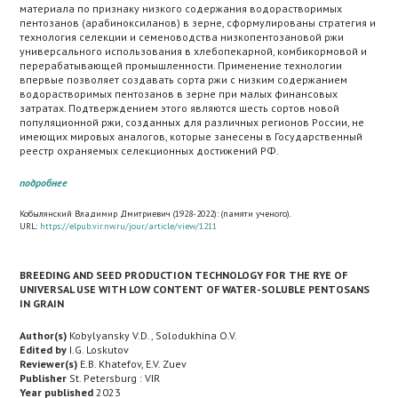
материала по признаку низкого содержания водорастворимых
пентозанов (арабиноксиланов) в зерне, сформулированы стратегия и
технология селекции и семеноводства низкопентозановой ржи
универсального использования в хлебопекарной, комбикормовой и
перерабатывающей промышленности. Применение технологии
впервые позволяет создавать сорта ржи с низким содержанием
водорастворимых пентозанов в зерне при малых финансовых
затратах. Подтверждением этого являются шесть сортов новой
популяционной ржи, созданных для различных регионов России, не
имеющих мировых аналогов, которые занесены в Государственный
реестр охраняемых селекционных достижений РФ.
подробнее
Кобылянский Владимир Дмитриевич (1928-2022): (памяти ученого).
URL:
https://elpub.vir.nw.ru/jour/article/view/1211
BREEDING AND SEED PRODUCTION TECHNOLOGY FOR THE RYE OF
UNIVERSAL USE WITH LOW CONTENT OF WATER-SOLUBLE PENTOSANS
IN GRAIN
Author(s)
Kobylyansky V.D., Solodukhina O.V.
Edited by
I.G. Loskutov
Reviewer(s)
E.B. Khatefov, E.V. Zuev
Publisher
St. Petersburg : VIR
Year published
2023