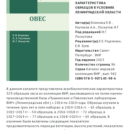
ХАРАКТЕРИСТИКА
ОБРАЗЦОВ В УСЛОВИЯХ
ЛЕНИНГРАДСКОЙ ОБЛАСТИ
Автор(ы)
Блинова Е.В.,
Гнутиков А.А., Лоскутов И.Г.
Под редакцией
И.Г.
Лоскутова
Рецензент(ы)
Е.Е. Радченко,
Е.В. Зуев
Издательство
Санкт-
Петербург : ВИР
Год издания
2023
Количество страниц
96
Серия
Каталог мировой
коллекции ВИР ; вып. 942
ISBN 978-5-907145-98-6
В данном каталоге представлена агробиологическая характеристика
329 образцов овса из коллекции ВИР, высевавшихся на полях научно-
производственной базы «Пушкинские и Павловские лаборатории
ВИР» (Ленинградская обл.) с 2014 по 2020 годы. Образцы изучали в
течение трех лет в пяти наборах: в 2014−2016 гг. – 65 образцов, в
2015−2017 гг. – 50 образцов, в 2016−2018 гг. − 72 образца, в
2017−2019 гг. – 77 образцов и в 2018−2020 гг. − 65 образцов. В
изучение были включены следующие показатели:
продолжительность периода вегетации, высота растений, показатели