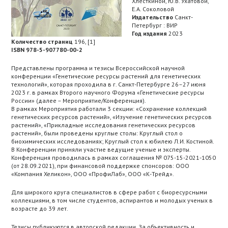
Хлесткиной, Ю.В. Ухатовой,
Е.А. Соколовой
Издательство
Санкт-
Петербург : ВИР
Год издания
2023
Количество страниц
196, [1]
ISBN 978-5-907780-00-2
Представлены программа и тезисы Всероссийской научной
конференции «Генетические ресурсы растений для генетических
технологий», которая проходила в г. Санкт-Петербурге 26–27 июня
2023 г. в рамках Второго научного Форума «Генетические ресурсы
России» (далее – Мероприятие/Конференция).
В рамках Мероприятия работали 3 секции: «Сохранение коллекций
генетических ресурсов растений», «Изучение генетических ресурсов
растений», «Прикладные исследования генетических ресурсов
растений», были проведены круглые столы: Круглый стол о
биохимических исследованиях; Круглый стол к юбилею Л.И. Костиной.
В Конференции приняли участие ведущие ученые и эксперты.
Конференция проводилась в рамках соглашения № 075-15-2021-1050
(от 28.09.2021), при финансовой поддержке спонсоров: ООО
«Компания Хеликон», ООО «ПрофиЛаб», ООО «К-Трейд».
Для широкого круга специалистов в сфере работ с биоресурсными
коллекциями, в том числе студентов, аспирантов и молодых ученых в
возрасте до 39 лет.
Тезисы публикуются в авторской редакции. За объективность и