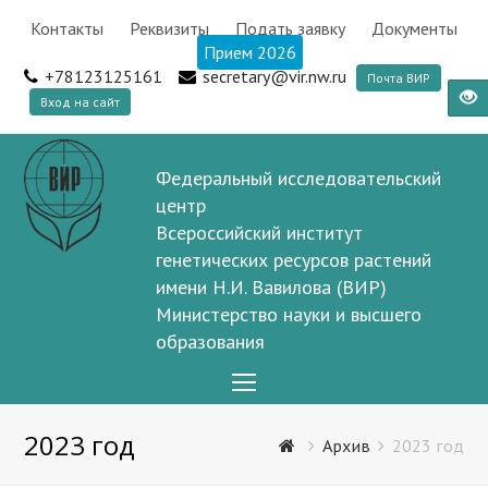
Контакты
Реквизиты
Подать заявку
Документы
Прием 2026
+78123125161
secretary@vir.nw.ru
Почта ВИР
Вход на сайт
Федеральный исследовательский
центр
Всероссийский институт
генетических ресурсов растений
имени Н.И. Вавилова (ВИР)
Министерство науки и высшего
образования
Open
Mobile
2023 год
Menu
Архив
2023 год