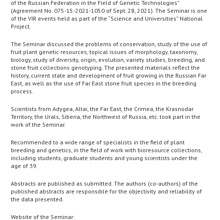
of the Russian Federation in the Field of Genetic Technologies”
(Agreement No. 075-15-2021-1050 of Sept. 28, 2021). The Seminar is one
of the VIR events held as part of the “Science and Universities” National
Project.
The Seminar discussed the problems of conservation, study of the use of
fruit plant genetic resources, topical issues of morphology, taxonomy,
biology, study of diversity, origin, evolution, variety studies, breeding, and
stone fruit collections genotyping. The presented materials reflect the
history, current state and development of fruit growing in the Russian Far
East, as well as the use of Far East stone fruit species in the breeding
process.
Scientists from Adygea, Altai, the Far East, the Crimea, the Krasnodar
Territory, the Urals, Siberia, the Northwest of Russia, etc. took part in the
work of the Seminar.
Recommended to a wide range of specialists in the field of plant
breeding and genetics, in the field of work with bioresource collections,
including students, graduate students and young scientists under the
age of 39.
Abstracts are published as submitted. The authors (co-authors) of the
published abstracts are responsible for the objectivity and reliability of
the data presented.
Website of the Seminar: