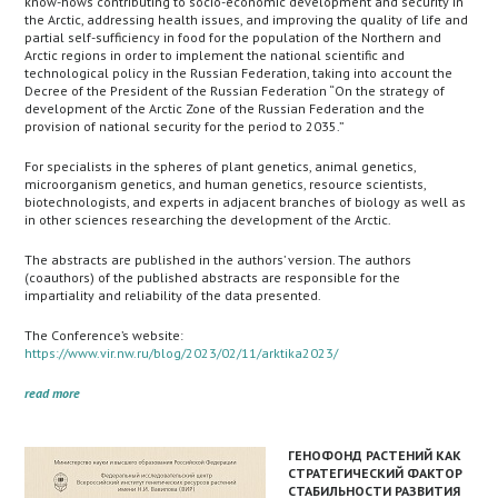
know-hows contributing to socio-economic development and security in
the Arctic, addressing health issues, and improving the quality of life and
partial self-sufficiency in food for the population of the Northern and
Arctic regions in order to implement the national scientific and
technological policy in the Russian Federation, taking into account the
Decree of the President of the Russian Federation “On the strategy of
development of the Arctic Zone of the Russian Federation and the
provision of national security for the period to 2035.”
For specialists in the spheres of plant genetics, animal genetics,
microorganism genetics, and human genetics, resource scientists,
biotechnologists, and experts in adjacent branches of biology as well as
in other sciences researching the development of the Arctic.
The abstracts are published in the authors’ version. The authors
(coauthors) of the published abstracts are responsible for the
impartiality and reliability of the data presented.
The Conference’s website:
https://www.vir.nw.ru/blog/2023/02/11/arktika2023/
read more
ГЕНОФОНД РАСТЕНИЙ КАК
СТРАТЕГИЧЕСКИЙ ФАКТОР
СТАБИЛЬНОСТИ РАЗВИТИЯ