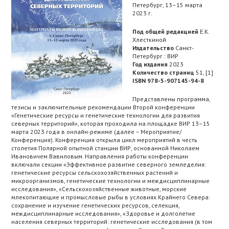
Петербург, 13–15 марта
2023 г.
Под общей редакцией
Е.К.
Хлесткиной
Издательство
Санкт-
Петербург : ВИР
Год издания
2023
Количество страниц
51, [1]
ISBN 978-5-907145-94-8
Представлены программа,
тезисы и заключительные рекомендации Второй конференции
«Генетические ресурсы и генетические технологии для развития
северных территорий», которая проходила на площадке ВИР 13–15
марта 2023 года в онлайн-режиме (далее – Мероприятие/
Конференция). Конференция открыла цикл мероприятий в честь
столетия Полярной опытной станции ВИР, основанной Николаем
Ивановичем Вавиловым. Направления работы конференции
включали секции «Эффективное развитие северного земледелия:
генетические ресурсы сельскохозяйственных растений и
микроорганизмов, генетические технологии и междисциплинарные
исследования», «Сельскохозяйственные животные, морские
млекопитающие и промысловые рыбы в условиях Крайнего Севера:
сохранение и изучение генетических ресурсов, селекция,
междисциплинарные исследования», «Здоровье и долголетие
населения северных территорий: генетические исследования (в том