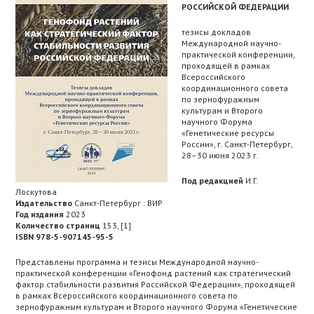
РОССИЙСКОЙ ФЕДЕРАЦИИ
тезисы докладов
Международной научно-
практической конференции,
проходящей в рамках
Всероссийского
координационного совета
по зернофуражным
культурам и Второго
научного Форума
«Генетические ресурсы
России», г. Санкт-Петербург,
28–30 июня 2023 г.
Под редакцией
И.Г.
Лоскутова
Издательство
Санкт-Петербург : ВИР
Год издания
2023
Количество страниц
153, [1]
ISBN 978-5-907145-95-5
Представлены программа и тезисы Международной научно-
практической конференции «Генофонд растений как стратегический
фактор стабильности развития Российской Федерации», проходящей
в рамках Всероссийского координационного совета по
зернофуражным культурам и Второго научного Форума «Генетические