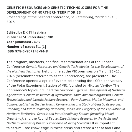
GENETIC RESOURCES AND GENETIC TECHNOLOGIES FOR THE
DEVELOPMENT OF NORTHERN TERRITORIES
Proceedings of the Second Conference, St. Petersburg, March 13–15,
2023
Edited by
E.K. Khlestkina
Publisher
St. Petersburg : VIR
Year published
2023
Number of pages
51, [1]
ISBN 978-5-907145-94-8
The program, abstracts, and final recommendations of the Second
Conference
Genetic Resources and Genetic Technologies for the Development of
the Northern Territories
, held online at the VIR premises on March 13–15,
2023 (hereinafter referred to as the Conference), are presented. The
Conference opened a cycle of events celebrating the 100th anniversary
of the Polar Experiment Station of VIR, founded by Nikolay Vavilov. The
Conference’s topics included the Sections:
Effective Development of Northern
Agriculture: Genetic Resources of Agricultural Plants and Microorganisms, Genetic
Technologies, and Interdisciplinary Research
;
Farm Animals, Marine Mammals, and
Commercial Fish in the Far North: Conservation and Study of Genetic Resources,
Breeding, and Interdisciplinary Research
;
Health and Longevity of the Population in
Northern Territories: Genetic and Interdisciplinary Studies (Including Model
Organisms)
; and the Round Table:
Expeditionary Research in the Arctic and
Northern Regions of Russia: Experience of Young Scientists
. It is important
to accumulate knowledge in these areas and create a set of tools and