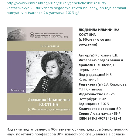
http://www.vir.nw.ru/blog/2023/01/23/geneticheskie-resursy-
kostochkovyh-kultur-vchera-segodnya-zavtra-nauchnyj-on-lajn-seminar-
pamyati-v-p-tsarenko-26-yanvarya-2023-g/
ЛЮДМИЛА ИЛЬИНИЧНА
КОСТИНА
(к 90-летию со дня
рождения)
Автор(ы)
Рогозина Е.В.
Интервью подготовили и
провели
Е. Дылева, О.
Чернышева
Под редакцией
И.В.
Котелкиной
Рецензент(ы)
Е.А. Соколова,
М.Н. Ситников
Издательство
Санкт-
Петербург : ВИР
Год издания
2023
Количество страниц
60
Серия
Люди науки / ВИР
ISBN 978-5-907145-92-4
Издание подготовлено к 90-летнему юбилею доктора биологических
наук, почетного профессора ВИР, известного специалиста в области