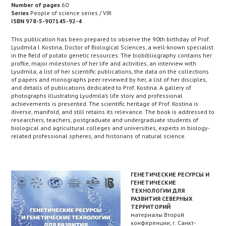
Number of pages
60
Series
People of science series / VIR
ISBN 978-5-907145-92-4
This publication has been prepared to observe the 90th birthday of Prof.
Lyudmila I. Kostina, Doctor of Biological Sciences, a well-known specialist
in the field of potato genetic resources. The biobibliography contains her
profile, major milestones of her life and activities, an interview with
Lyudmila, a list of her scientific publications, the data on the collections
of papers and monographs peer-reviewed by her, a list of her disciples,
and details of publications dedicated to Prof. Kostina. A gallery of
photographs illustrating Lyudmila’s life story and professional
achievements is presented. The scientific heritage of Prof. Kostina is
diverse, manifold, and still retains its relevance. The book is addressed to
researchers, teachers, postgraduate and undergraduate students of
biological and agricultural colleges and universities, experts in biology-
related professional spheres, and historians of natural science.
ГЕНЕТИЧЕСКИЕ РЕСУРСЫ И
ГЕНЕТИЧЕСКИЕ
ТЕХНОЛОГИИ ДЛЯ
РАЗВИТИЯ СЕВЕРНЫХ
ТЕРРИТОРИЙ
материалы Второй
конференции, г. Санкт-