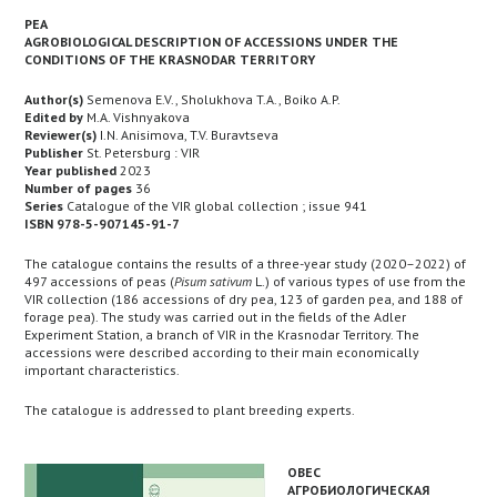
PEA
AGROBIOLOGICAL DESCRIPTION OF ACCESSIONS UNDER THE
CONDITIONS OF THE KRASNODAR TERRITORY
Author(s)
Semenova E.V., Sholukhova T.A., Boiko A.P.
Edited by
M.A. Vishnyakova
Reviewer(s)
I.N. Anisimova, T.V. Buravtseva
Publisher
St. Petersburg : VIR
Year published
2023
Number of pages
36
Series
Catalogue of the VIR global collection ; issue 941
ISBN 978-5-907145-91-7
The catalogue contains the results of a three-year study (2020–2022) of
497 accessions of peas (
Pisum sativum
L.) of various types of use from the
VIR collection (186 accessions of dry pea, 123 of garden pea, and 188 of
forage pea). The study was carried out in the fields of the Adler
Experiment Station, a branch of VIR in the Krasnodar Territory. The
accessions were described according to their main economically
important characteristics.
The catalogue is addressed to plant breeding experts.
ОВЕС
АГРОБИОЛОГИЧЕСКАЯ