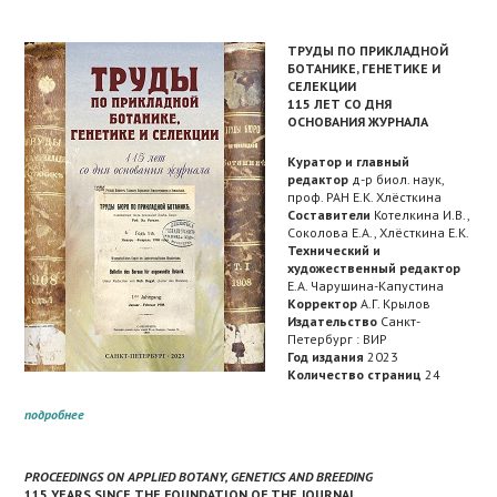
ТРУДЫ ПО ПРИКЛАДНОЙ
БОТАНИКЕ, ГЕНЕТИКЕ И
СЕЛЕКЦИИ
115 ЛЕТ СО ДНЯ
ОСНОВАНИЯ ЖУРНАЛА
Куратор и главный
редактор
д-р биол. наук,
проф. РАН Е.К. Хлёсткина
Составители
Котелкина И.В.,
Соколова Е.А., Хлёсткина Е.К.
Технический и
художественный редактор
Е.А. Чарушина-Капустина
Корректор
А.Г. Крылов
Издательство
Санкт-
Петербург : ВИР
Год издания
2023
Количество страниц
24
подробнее
PROCEEDINGS ON APPLIED BOTANY, GENETICS AND BREEDING
115 YEARS SINCE THE FOUNDATION OF THE JOURNAL