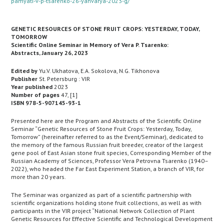
pamyati-v-p-tsarenko-26-yanvarya-2023-g/
GENETIC RESOURCES OF STONE FRUIT CROPS: YESTERDAY, TODAY,
TOMORROW
Scientific Online Seminar in Memory of Vera P. Tsarenko:
Abstracts, January 26, 2023
Edited by
Yu.V. Ukhatova, E.A. Sokolova, N.G. Tikhonova
Publisher
St. Petersburg : VIR
Year published
2023
Number of pages
47, [1]
ISBN 978-5-907145-93-1
Presented here are the Program and Abstracts of the Scientific Online
Seminar “Genetic Resources of Stone Fruit Crops: Yesterday, Today,
Tomorrow” (hereinafter referred to as the Event/Seminar), dedicated to
the memory of the famous Russian fruit breeder, creator of the largest
gene pool of East Asian stone fruit species, Corresponding Member of the
Russian Academy of Sciences, Professor Vera Petrovna Tsarenko (1940–
2022), who headed the Far East Experiment Station, a branch of VIR, for
more than 20 years.
The Seminar was organized as part of a scientific partnership with
scientific organizations holding stone fruit collections, as well as with
participants in the VIR project “National Network Collection of Plant
Genetic Resources for Effective Scientific and Technological Development