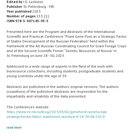
Edited by
I.G. Loskutov
Publisher
St. Petersburg : VIR
Year published
2023
Number of pages
153, [1]
ISBN 978-5-907145-95-5
Presented here are the Program and Abstracts of the International
Scientific and Practical Conference “Plant Gene Pool as a Strategic Factor
of Stable Development of the Russian Federation” held within the
framework of the All-Russian Coordinating Council for Grain Forage Crops
and of the Second Scientific Forum “Genetic Resources of Russia” in
St. Petersburg on June 28–30, 2023.
Addressed to a wide range of experts in the field of the work with
bioresource collections, including students, postgraduate students and
young scientists under the age of 39.
Abstracts are published in the authors’ original versions. The authors
(coauthors) of the published abstracts are responsible for the
impartiality and reliability of the data presented.
The Conference’s website:
https://www.vir.nw.ru/blog/2023/03/02/genofond-rastenij-kak-
strategicheskij-faktor-stabilnosti-razvitiya-rf-28-30-06-2023/
read more