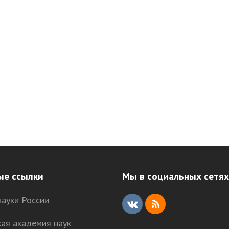
ые ссылки
Мы в социальных сетях
ауки России
V
R
кая академия наук
K
S