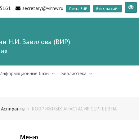
5161
secretary@vir.nw.ru
Почта ВИР
Вход на сайт
и Н.И. Вавилова (ВИР)
ния
Информационные базы
Библиотека
Аспиранты
КОВРИЖНЫХ АНАСТАСИЯ СЕРГЕЕВНА
Меню