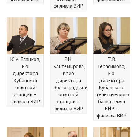
филиала ВИР
Ю.А. Елацков,
Е.Н.
Т.В.
и.о.
Кантемирова,
Герасимова,
директора
врио
и.о.
Кубанской
директора
директора
опытной
Волгоградской
Кубанского
станции –
опытной
генетического
филиала ВИР
станции –
банка семян
филиала ВИР
ВИР –
филиала ВИР