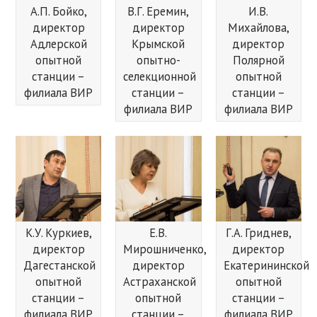
А.П. Бойко,
В.Г. Еремин,
И.В.
директор
директор
Михайлова,
Адлерской
Крымской
директор
опытной
опытно-
Полярной
станции –
селекционной
опытной
филиала ВИР
станции –
станции –
филиала ВИР
филиала ВИР
К.У. Куркиев,
Е.В.
Г.А. Гриднев,
директор
Мирошниченко,
директор
Дагестанской
директор
Екатерининской
опытной
Астраханской
опытной
станции –
опытной
станции –
филиала ВИР
станции –
филиала ВИР