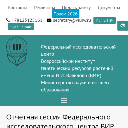
Контакты
Реквизиты
Подать заявку
Документы
Прием 2026
+78123125161
secretary@vir.nw.ru
Почта ВИР
Вход на сайт
Федеральный исследовательский
центр
Всероссийский институт
генетических ресурсов растений
имени Н.И. Вавилова (ВИР)
Министерство науки и высшего
образования
Open
Mobile
Отчетная сессия Федерального
Menu
исследовательского центра ВИР