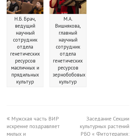
Н.Б. Брач,
М.А.
ведущий
Вишнякова,
научный
главный
сотрудник
научный
отдела
сотрудник
генетических
отдела
ресурсов
генетических
масличных и
ресурсов
прядильных
зернобобовых
культур
культур
previous
Мужская часть ВИР
Заседание Секции
next
искренне поздравляет
post:
культурных растений
post:
милых и
РБО « Фитотерапия: