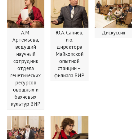
А.М.
Ю.А. Сапиев,
Дискуссия
Артемьева,
и.о.
ведущий
директора
научный
Майкопской
сотрудник
опытной
отдела
станции –
генетических
филиала ВИР
ресурсов
овощных и
бахчевых
культур ВИР