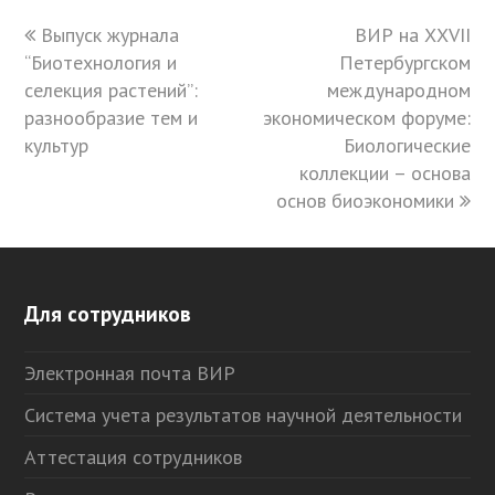
previous
Выпуск журнала
ВИР на ХХVII
next
“Биотехнология и
post:
Петербургском
post:
селекция растений”:
международном
разнообразие тем и
экономическом форуме:
культур
Биологические
коллекции – основа
основ биоэкономики
Для сотрудников
Электронная почта ВИР
Система учета результатов научной деятельности
Аттестация сотрудников