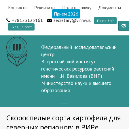
Контакты
Реквизиты
Подать заявку
Документы
Прием 2026
+78123125161
secretary@vir.nw.ru
Почта ВИР
Вход на сайт
Федеральный исследовательский
центр
Всероссийский институт
генетических ресурсов растений
имени Н.И. Вавилова (ВИР)
Министерство науки и высшего
образования
Open
Mobile
Скороспелые сорта картофеля для
Menu
северных регионов: в ВИРе