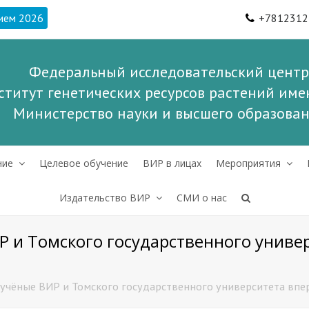
ием 2026
+7812312
Федеральный исследовательский центр
ститут генетических ресурсов растений имен
Министерство науки и высшего образова
ние
Целевое обучение
ВИР в лицах
Мероприятия
Издательство ВИР
СМИ о нас
ИР и Томского государственного униве
: учёные ВИР и Томского государственного университета вп