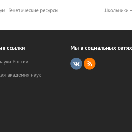
ум “Генетические ресурсы
Школьники –
next
post:
ые ссылки
Мы в социальных сетях
ауки России
V
R
кая академия наук
K
S
S