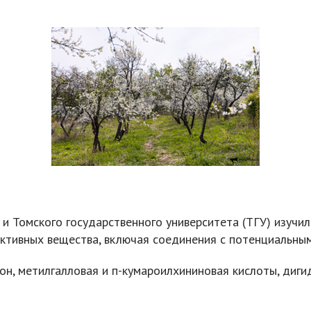
 и Томского государственного университета (ТГУ) изучи
 активных вещества, включая соединения с потенциальн
он, метилгалловая и п-кумароилхининовая кислоты, диги