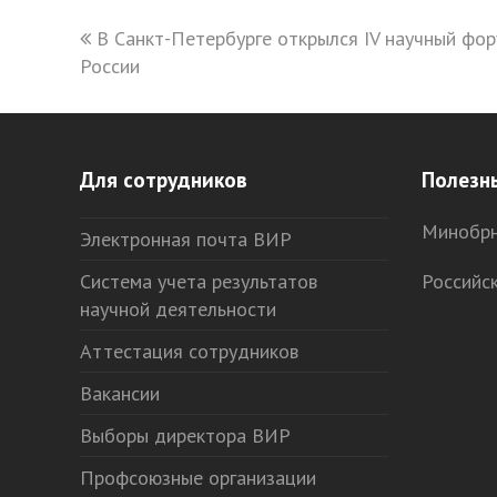
previous
В Санкт-Петербурге открылся IV научный фор
России
post:
Для сотрудников
Полезн
Минобрн
Электронная почта ВИР
Система учета результатов
Российс
научной деятельности
Аттестация сотрудников
Вакансии
Выборы директора ВИР
Профсоюзные организации