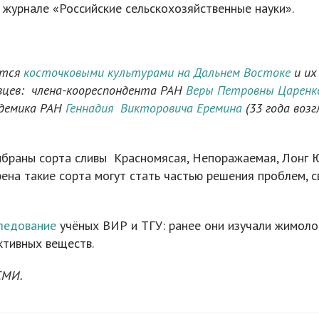
 журнале «Российские сельскохозяйственные науки».
ются
косточковыми культурами на Дальнем Востоке
и их
вцев: члена-коореспондента РАН
Веры Петровны Царенк
адемика РАН
Геннадия Викторовича Еремина
(33 года воз
ыбраны сорта сливы Красномясая, Непоражаемая, Лонг 
фена такие сорта могут стать частью решения проблем, 
ледование
учёных ВИР и ТГУ: ранее они изучали жимолос
ктивных веществ.
СМИ.