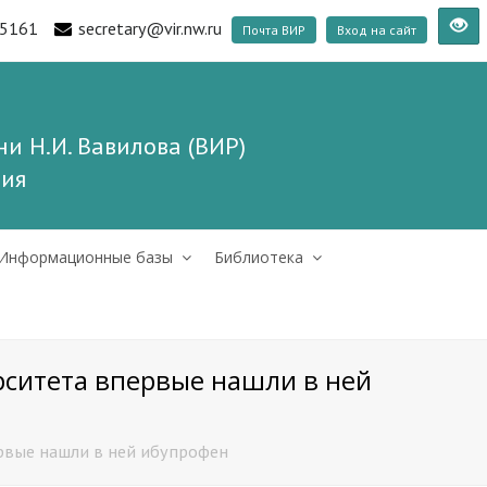
5161
secretary@vir.nw.ru
Почта ВИР
Вход на сайт
и Н.И. Вавилова (ВИР)
ния
Информационные базы
Библиотека
рситета впервые нашли в ней
ервые нашли в ней ибупрофен