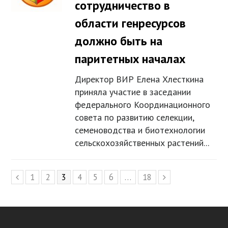
сотрудничество в
области генресурсов
должно быть на
паритетных началах
Директор ВИР Елена Хлесткина
приняла участие в заседании
федерального Координационного
совета по развитию селекции,
семеноводства и биотехнологии
сельскохозяйственных растений...
Page
1
Page
2
Page
3
Page
4
Page
5
Page
6
…
Page
18
Предыдущий
Следующий