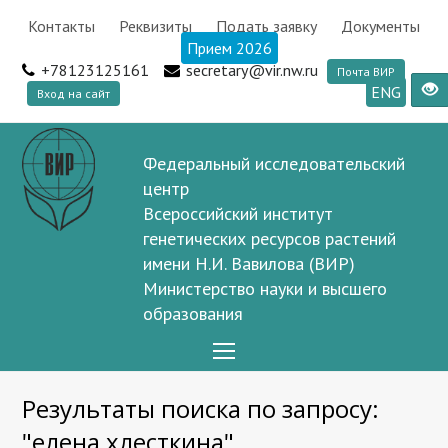
Контакты
Реквизиты
Подать заявку
Документы
Прием 2026
+78123125161
secretary@vir.nw.ru
Почта ВИР
ENG
Вход на сайт
Федеральный исследовательский
центр
Всероссийский институт
генетических ресурсов растений
имени Н.И. Вавилова (ВИР)
Министерство науки и высшего
образования
Open
Mobile
Результаты поиска по запросу:
Menu
"елена хлесткина"