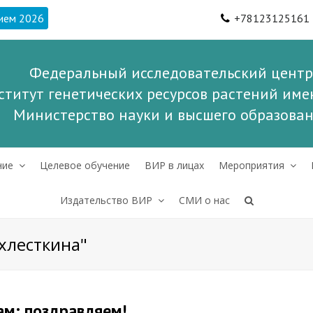
ием 2026
+78123125161
Федеральный исследовательский центр
ститут генетических ресурсов растений имен
Министерство науки и высшего образова
ние
Целевое обучение
ВИР в лицах
Мероприятия
Издательство ВИР
СМИ о нас
"хлесткина"
ам: поздравляем!