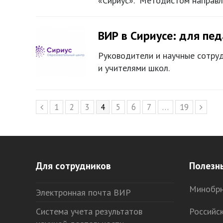
«Сириус». Методистом направ
ВИР в Сириусе: для пе
Руководители и научные сотруд
и учителями школ.
Page
1
Page
2
Page
3
Page
4
Page
5
Page
6
Page
7
…
Page
19
Предыдущий
След
Для сотрудников
Полезн
Минобрн
Электронная почта ВИР
Система учета результатов
Российс