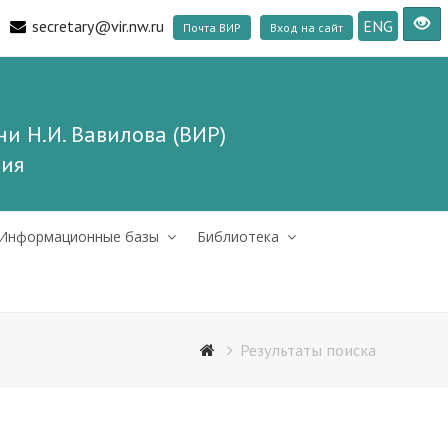
secretary@vir.nw.ru
ENG
Почта ВИР
Вход на сайт
и Н.И. Вавилова (ВИР)
ния
Информационные базы
Библиотека
Результаты поиска