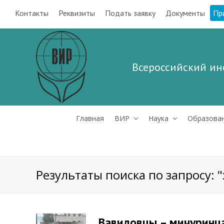
Контакты
Реквизиты
Подать заявку
Документы
Пр
Всероссийский ин
Главная
ВИР
Наука
Образова
Результаты поиска по запросу: 
Вавиловцы – мичуринц