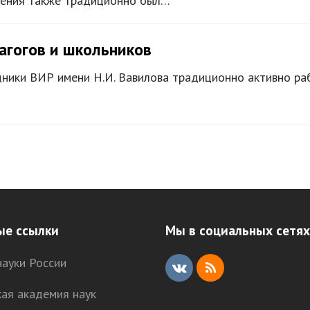
ления также традиционно был…
дагогов и школьников
ники ВИР имени Н.И. Вавилова традиционно активно ра
ующий
ые ссылки
Мы в социальных сетях
ауки России
V
R
кая академия наук
K
S