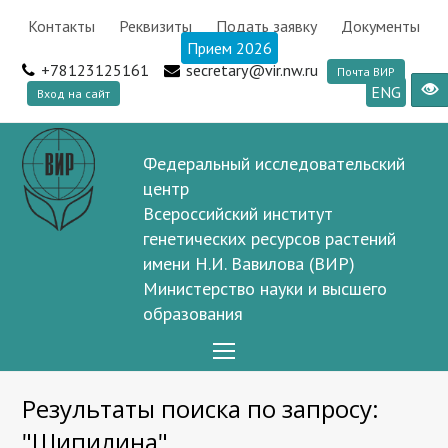
Контакты
Реквизиты
Подать заявку
Документы
Прием 2026
+78123125161
secretary@vir.nw.ru
Почта ВИР
ENG
Вход на сайт
Федеральный исследовательский
центр
Всероссийский институт
генетических ресурсов растений
имени Н.И. Вавилова (ВИР)
Министерство науки и высшего
образования
Open
Mobile
Результаты поиска по запросу:
Menu
"Шипилина"