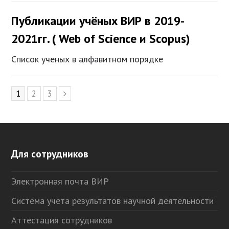
Публикации учёных ВИР в 2019-
2021гг. ( Web of Science и Scopus)
Список ученых в алфавитном порядке
Page
1
Page
2
Page
3
Следующий
Для сотрудников
Электронная почта ВИР
Система учета результатов научной деятельности
Аттестация сотрудников