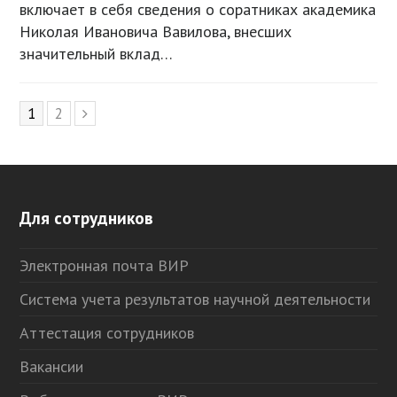
включает в себя сведения о соратниках академика
Николая Ивановича Вавилова, внесших
значительный вклад…
Page
1
Page
2
Следующий
Для сотрудников
Электронная почта ВИР
Система учета результатов научной деятельности
Аттестация сотрудников
Вакансии