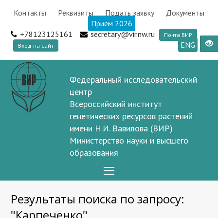
Контакты
Реквизиты
Подать заявку
Документы
Прием 2026
+78123125161
secretary@vir.nw.ru
Почта ВИР
ENG
Вход на сайт
Федеральный исследовательский
центр
Всероссийский институт
генетических ресурсов растений
имени Н.И. Вавилова (ВИР)
Министерство науки и высшего
образования
Open
Mobile
Результаты поиска по запросу:
Menu
"Карпеченко"