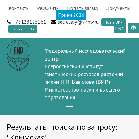
Контакты
Реквизиты
Подать заявку
Документы
Прием 2026
+78123125161
secretary@vir.nw.ru
Почта ВИР
ENG
Вход на сайт
Федеральный исследовательский
центр
Всероссийский институт
генетических ресурсов растений
имени Н.И. Вавилова (ВИР)
Министерство науки и высшего
образования
Open
Mobile
Результаты поиска по запросу:
Menu
"Крымская"