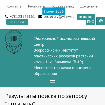
Контакты
Реквизиты
Подать заявку
Документы
Прием 2026
+78123125161
secretary@vir.nw.ru
Почта ВИР
ENG
Вход на сайт
Федеральный исследовательский
центр
Всероссийский институт
генетических ресурсов растений
имени Н.И. Вавилова (ВИР)
Министерство науки и высшего
образования
Open
Mobile
Результаты поиска по запросу:
Menu
"стрыгина"