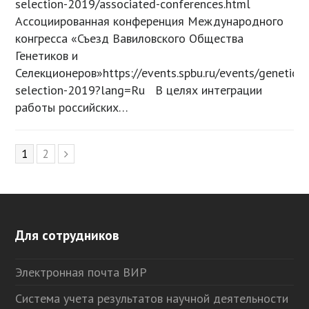
selection-2019/associated-conferences.html
Ассоциированная конференция Международного
конгресса «Съезд Вавиловского Общества
Генетиков и
Селекционеров»https://events.spbu.ru/events/genetic-
selection-2019?lang=Ru В целях интеграции
работы российских…
Page
1
Page
2
Следующий
Для сотрудников
Электронная почта ВИР
Система учета результатов научной деятельности