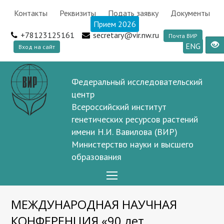
Контакты
Реквизиты
Подать заявку
Документы
Прием 2026
+78123125161
secretary@vir.nw.ru
Почта ВИР
ENG
Вход на сайт
Федеральный исследовательский
центр
Всероссийский институт
генетических ресурсов растений
имени Н.И. Вавилова (ВИР)
Министерство науки и высшего
образования
Open
Mobile
МЕЖДУНАРОДНАЯ НАУЧНАЯ
Menu
КОНФЕРЕНЦИЯ «90 лет