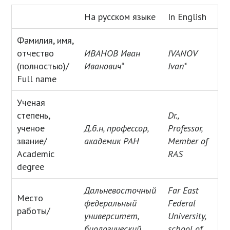
На русском языке
In English
Фамилия, имя,
отчество
ИВАНОВ Иван
IVANOV
(полностью)/
Иванович*
Ivan
*
Full name
Ученая
степень,
Dr.,
ученое
Д.б.н, профессор,
Professor,
звание/
академик РАН
Member of
Academic
RAS
degree
Дальневосточный
Far East
Место
федеральный
Federal
работы/
университет,
University,
биологический
school of